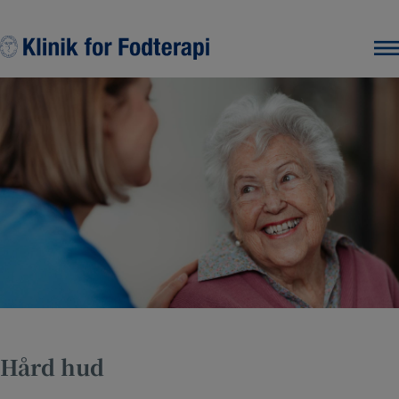
Hop
til
indholdet
Hård hud