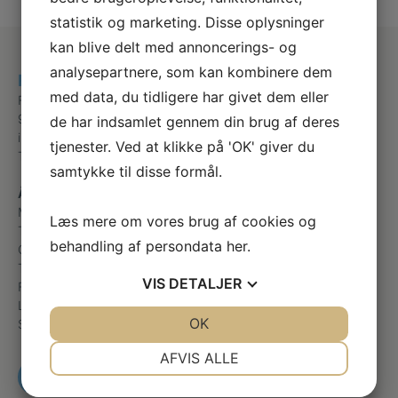
statistik og marketing. Disse oplysninger
kan blive delt med annoncerings- og
analysepartnere, som kan kombinere dem
Fødder i fokus v/Anja Gregersen
med data, du tidligere har givet dem eller
Fyrkildevej 7
9220 Aalborg Øst
de har indsamlet gennem din brug af deres
info@fodder-i-fokus.dk
tjenester. Ved at klikke på 'OK' giver du
Telefon
+45 21907672
samtykke til disse formål.
Åbningstider
Mandag
08:00 – 16:00
Læs mere om vores brug af cookies og
Tirsdag
08:00 – 16:00
behandling af persondata
her
.
Onsdag
08:00 – 16:00
Torsdag
08:00 – 17:00
VIS
DETALJER
Fredag
09:00 – 12:00
Lørdag
Lukket
JA
NEJ
OK
JA
NEJ
Søndag
Lukket
NØDVENDIGE
PRÆFERENCER
AFVIS ALLE
RING OG BESTIL TID
JA
NEJ
JA
NEJ