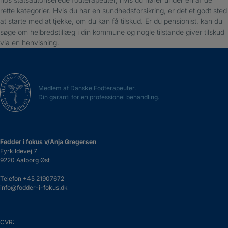
rette kategorier. Hvis du har en sundhedsforsikring, er det et godt sted
at starte med at tjekke, om du kan få tilskud. Er du pensionist, kan du
søge om helbredstillæg i din kommune og nogle tilstande giver tilskud
via en henvisning.
Medlem af Danske Fodterapeuter.
Din garanti for en professionel behandling.
Fødder i fokus v/Anja Gregersen
Fyrkildevej 7
9220 Aalborg Øst
Telefon
+45 21907672
info@fodder-i-fokus.dk
CVR: