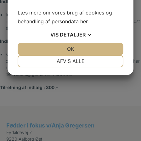
Indlæg 2) 2000,-
Læs mere om vores brug af cookies og
Indlægget fremstilles og tilpasses individuelt på baggrund af
behandling af persondata
her
.
indlægsundersøgelse og består af flere opbygninger hvoraf mindst
én er en kompliceret opbygning.
VIS
DETALJER
Indlæg 3) Arbejdssko 2500,-
JA
NEJ
OK
JA
NEJ
Ved indlæg til en arbejdssko benyttes samme fremstilling som
NØDVENDIGE
PRÆFERENCER
AFVIS ALLE
ovenfor. Indlægget fremstilles i CE godkendte materialer og jeg har
brug for batch nummer på den pågældende arbejdssko. Men
JA
NEJ
JA
NEJ
henvend dig gerne for mere info.
MARKETING
STATISTIK
Tilretning af indlæg : 300,-
Fødder i fokus v/Anja Gregersen
Fyrkildevej 7
9220 Aalborg Øst