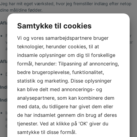
Jeg har mit eget værksted, hvor jeg fremstiller indlæg efter netop
dine mål/dine fødder.
Aflastninger større : 250,-
Samtykke til cookies
Fremstilles individuelt til aflastning af trykudsatte steder. Det sker
Vi og vores samarbejdspartnere bruger
ved klipning eller slibning af skumgummi, skummaterialer, filt eller
teknologier, herunder cookies, til at
af flere komponenter, der er limet sammen.
indsamle oplysninger om dig til forskellige
Aflastninger små: Fra 50,-
formål, herunder: Tilpasning af annoncering,
bedre brugeroplevelse, funktionalitet,
Det samme som ovenfor.
statistik og marketing. Disse oplysninger
Indlæg forundersøgelse: 500,-
kan blive delt med annoncerings- og
analysepartnere, som kan kombinere dem
Indlæg 1) 1500,-
med data, du tidligere har givet dem eller
Indlægget fremstilles og tilpasses individuelt på baggrund af
de har indsamlet gennem din brug af deres
indlægsundersøgelse og består af flere ukomplicerede
tjenester. Ved at klikke på 'OK' giver du
opbygninger eller én enkelt kompliceret opbygning.
samtykke til disse formål.