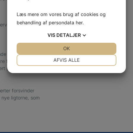
Læs mere om vores brug af cookies og
behandling af persondata
her
.
 nervespidserne. Du
VIS
DETALJER
JA
NEJ
OK
JA
NEJ
de tryk. Det kan
NØDVENDIGE
PRÆFERENCER
AFVIS ALLE
 fejlstillinger.
ert placerede tæer.
JA
NEJ
JA
NEJ
MARKETING
STATISTIK
merter forsvinder
å nye ligtorne, som