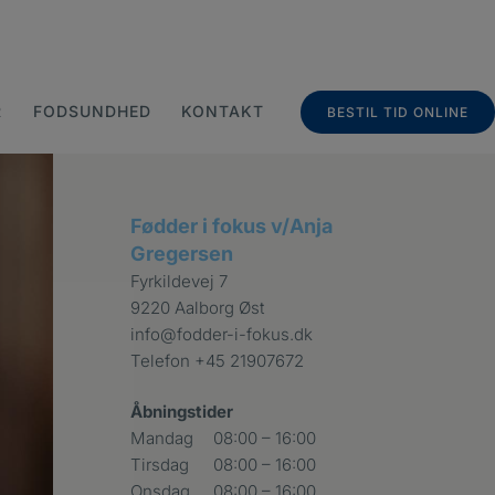
R
FODSUNDHED
KONTAKT
BESTIL TID ONLINE
Fødder i fokus v/Anja
Gregersen
Fyrkildevej 7
9220 Aalborg Øst
info@fodder-i-fokus.dk
Telefon
+45 21907672
Åbningstider
Mandag
08:00 – 16:00
Tirsdag
08:00 – 16:00
Onsdag
08:00 – 16:00